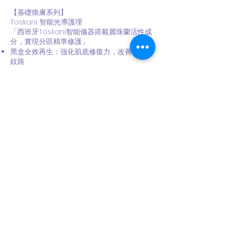
【基礎煥膚系列】
Toskani 智能光導護理
「西班牙Toskani智能儀器搭載麗珠蘭活性成
分，實現分區精準修護」
黑盒全效再生：強化肌底修復力，改善鬆弛與
紋路
白盒眼周賦活：專研結構性配方，重塑緊緻眼
周輪廓
藍盒淨痘調理：雙向調節皮脂，修復痘肌屏障
【進階逆齡系列】
BTL黃金微針再生療程
「革命性黃金微針導航技術，突破性提升成分
滲透效率」
24K金微針矩陣開啟肌膚吸收通道
黑盒高濃度PDRN直達真皮層，激活膠原增生
引擎
矽谷電波緊緻方案
「結合美國電波定向熱能與細胞修復科技，實
現輪廓二次發育」
多極射頻重構肌膚彈力網